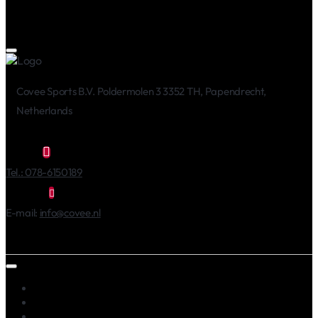
Covee Sports B.V. Poldermolen 3 3352 TH, Papendrecht,
Netherlands
Tel.: 078-6150189
E-mail:
info@covee.nl